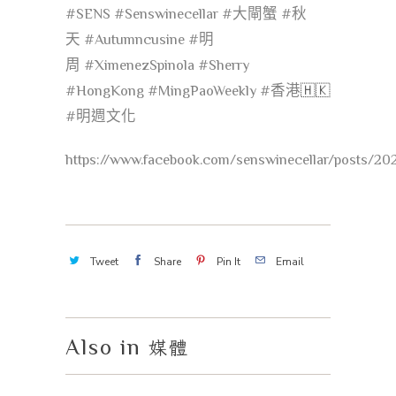
#
SENS
#
Senswinecellar
#
大閘蟹
#
秋
天
#
Autumncusine
#
明
周
#
XimenezSpinola
#
Sherry
#
HongKong
#
MingPaoWeekly
#
香港
🇭🇰
#
明週文化
https://www.facebook.com/senswinecellar/posts/2
Tweet
Share
Pin It
Email
Also in
媒體