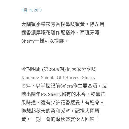
11月 14, 2018
大閘蟹季帶來芳香樸鼻嘅蟹黃，除左用
醬香濃厚嘅花雕作配搭外，西班牙嘅
Sherry一樣可以提鮮。
今期明周 (第2609期) 同大家分享嘅
Ximenez-Spinola Old Harvest Sherry
1964
，以半世紀前Solera作主要基酒，反
映出陳年PX Sherry獨有的木香，乾無花
果味道，還有少許花香感覺！有種令人
聯想起秋天的柔和感
🍂
，配搭大閘蟹
黃，一期一會的深秋盛宴令人回味！