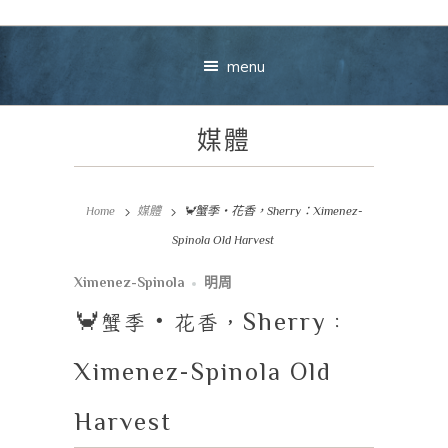
menu
媒體
Home
媒體
🦀蟹季‧花香，Sherry：Ximenez-
Spinola Old Harvest
Your message
Ximenez-Spinola
明周
🦀
蟹季
‧
花香，
Sherry
：
+
Ximenez-Spinola Old
Harvest
VIEW CART
CHECKOU