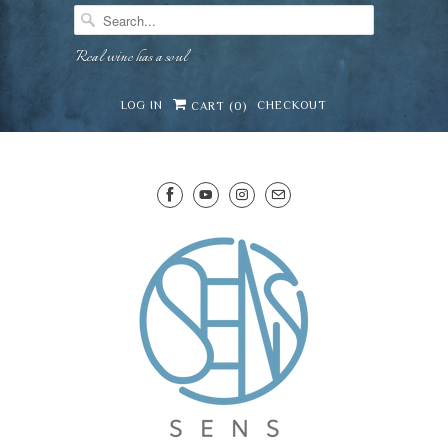
Real wine has a soul
LOG IN
CHECKOUT
CART (
0
)
SENS WINE CELLAR
Mirai · Wine Advisor
Hi — I'm Mirai, your SENS wine advisor. Tell me what y
celebrating, or in the mood for, and I'll help you find 
lovely from our cellar.
Mirai