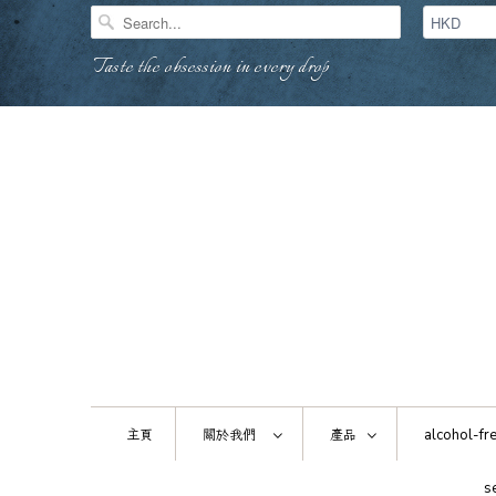
Taste the obsession in every drop
主頁
關於我們
產品
alcohol-fre
s