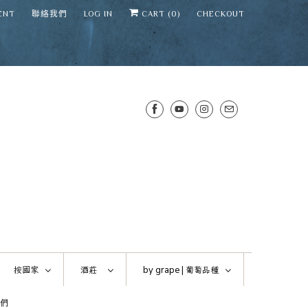
ENT
聯絡我們
LOG IN
CART (
0
)
CHECKOUT
SENS WINE CELLAR
⛶
−
Mirai · Wine Advisor
按國家
酒莊
by grape |
葡萄品種
Hi — I'm Mirai, your SENS wine
們