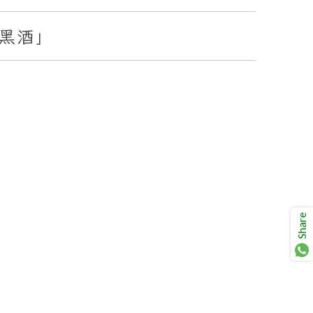
advisor. Tell me what you're eating,
celebrating, or in the mood for, and I'll
Mirai
黑酒」
help you find something lovely from
our cellar.
Share
Your message
+