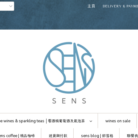
主頁
DELIVERY & PAYM
e wines & sparkling teas │
零酒精葡萄酒及氣泡茶
wines on sale
ens coffee |
精品咖啡
送貨與付款
sens blog |
部落格
聯繫我