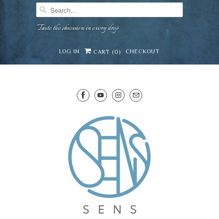
Taste the obsession in every drop
LOG IN
CHECKOUT
CART (
0
)
SENS WINE CELLAR
⛶
−
Mirai · Wine Advisor
Hi — I'm Mirai, your SENS wine advisor. Tell me
what you're eating, celebrating, or in the mood
for, and I'll help you find something lovely from
Mirai
our cellar.