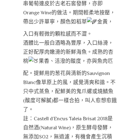
串葡萄連皮於古老石窖發酵，亦即
Orange Wine的做法。期間輕柔地按壓，
帶出少許單寧，顏色如稻草
金黃，
入口有輕微的顆粒感而不澀。
酒體比一般白酒略為豐厚，入口絲滑，
正好配厚肉嫩滑的新鮮海魚。成熟的杏
桃
果香、活潑的酸度，亦與魚肉匹
配。提鮮用的葱花與清新的Sauvignon
Blanc像草原上的風，感覺清爽和諧。不
只中式蒸魚，配鮮美的鬼爪螺或燒鯖魚
(酸度可解膩)都一樣合拍，叫人愈想愈餓
了。
註：Castell d’Encus Taleia Brisat 2018是
自然酒(Natural Wine)，原生酵母發酵，
無添加SO2，無過濾，有機會產生沉積