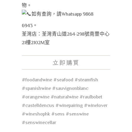
物。
如有查詢，請Whatsapp 9868
6943。
荃灣店：荃灣青山道264-298號南豐中心
21樓2102M室
立即購買
#foodandwine
#seafood
#steamfish
#spanishwine
#sauvignonblanc
#orangewine
#naturalwine
#raulbobet
#castelldencus
#winepairing
#winelover
#wineshophk
#sens
#senswine
#senswinecellar