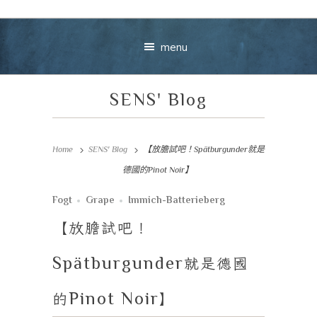
menu
SENS' Blog
Home
SENS' Blog
【放膽試吧！Spätburgunder就是
德國的Pinot Noir】
Your message
Fogt
Grape
Immich-Batterieberg
【放膽試吧！
+
Spätburgunder
就是德國
的
Pinot Noir
】
VIEW CART
CHECKOUT