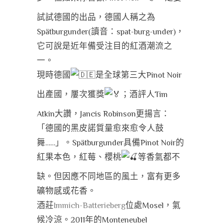
試試德國的出品，德國人稱之為
Spätburgunder(讀音：spat-burg-under)，
它可說是近年備受注目的紅酒潮流之
一。
現時德國
是全球第三大Pinot Noir
出產國，屢次獲獎
；酒評人Tim
Atkin大讚，Jancis Robinson更揚言：
「德國的黑皮諾質量愈來愈令人鼓
舞……」。Spätburgunder具備Pinot Noir的
紅果本色，紅莓、櫻桃
等香氣都不
缺。但因應不同地區的風土，富有更多
礦物感或花香。
酒莊
Immich-Batterieberg
位處Mosel，氣
候冷涼。2011年的Monteneubel