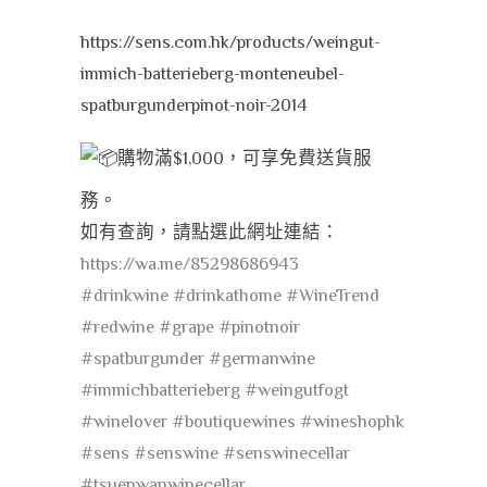
https://sens.com.hk/products/weingut-
immich-batterieberg-monteneubel-
spatburgunderpinot-noir-2014
購物滿$1,000，可享免費送貨服
務。
如有查詢，請點選此網址連結：
https://wa.me/85298686943
#drinkwine
#drinkathome
#WineTrend
#redwine
#grape
#pinotnoir
#spatburgunder
#germanwine
#immichbatterieberg
#weingutfogt
#winelover
#boutiquewines
#wineshophk
#sens
#senswine
#senswinecellar
#tsuenwanwinecellar