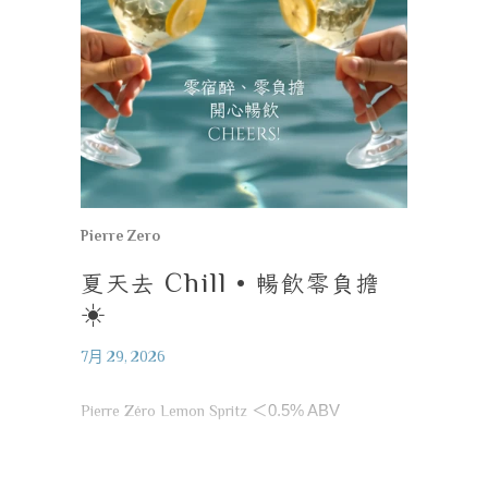
Pierre Zero
夏天去
Chill •
暢飲零負擔
☀️
7月 29, 2026
Pierre Zéro Lemon Spritz
＜
0.5% ABV