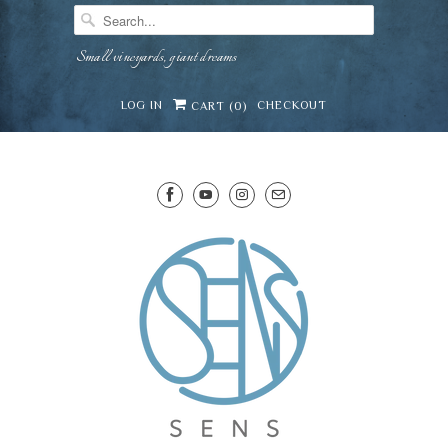
Small vineyards, giant dreams
LOG IN
CHECKOUT
CART (
0
)
SENS WINE CELLAR
⛶
−
Mirai · Wine Advisor
Hi — I'm Mirai, your SENS wine advisor. Tell me
what you're eating, celebrating, or in the mood
for, and I'll help you find something lovely from
Mirai
our cellar.