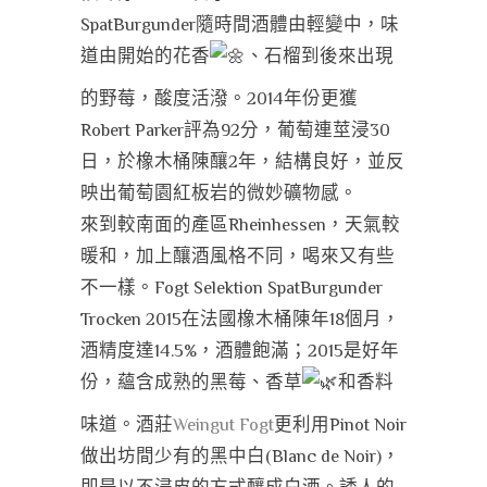
SpatBurgunder隨時間酒體由輕變中，味
道由開始的花香
、石榴到後來出現
的野莓，酸度活潑。2014年份更獲
Robert Parker評為92分，葡萄連莖浸30
日，於橡木桶陳釀2年，結構良好，並反
映出葡萄園紅板岩的微妙礦物感。
來到較南面的產區Rheinhessen，天氣較
暖和，加上釀酒風格不同，喝來又有些
不一樣。Fogt Selektion SpatBurgunder
Trocken 2015在法國橡木桶陳年18個月，
酒精度達14.5%，酒體飽滿；2015是好年
份，蘊含成熟的黑莓、香草
和香料
味道。酒莊
Weingut Fogt
更利用Pinot Noir
做出坊間少有的黑中白(Blanc de Noir)，