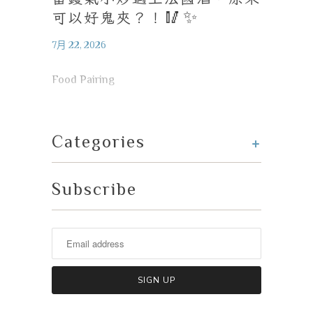
可以好鬼夾？！
🥢✨
7月 22, 2026
Food Pairing
+
Categories
Subscribe