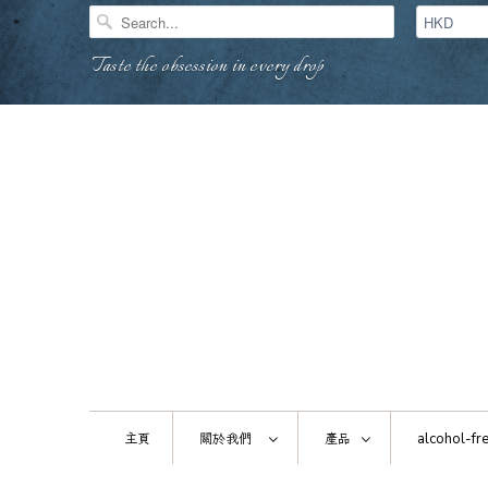
Taste the obsession in every drop
主頁
關於我們
產品
alcohol-fre