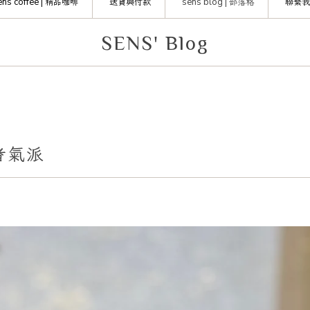
ens coffee |
精品咖啡
送貨與付款
sens blog |
部落格
聯繫我
SENS' Blog
者氣派