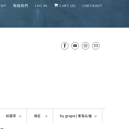
ENT
聯絡我們
LOG IN
CART (
0
)
CHECKOUT
SENS WINE CELLAR
⛶
−
Mirai · Wine Advisor
按國家
酒莊
by grape |
葡萄品種
Hi — I'm Mirai, your SENS wine