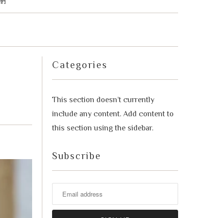
們
advisor. Tell me what you're eating,
celebrating, or in the mood for, and I'll
Mirai
help you find something lovely from
our cellar.
Categories
This section doesn’t currently
include any content. Add content to
this section using the sidebar.
Subscribe
Your message
+