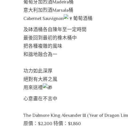
葡萄牙加烈酒Madeira桶
意大利加烈酒Marsala桶
Cabernet Sauvignon
葡萄酒桶
及砵酒桶各自陳年至一定時間
最後回到最初的橡木桶中
把各種複雜的風味
和諧地融合為一
功力如此深厚
絕對有大將之風
用來送禮
心意盡在不言中
The Dalmore King Alexander III (Year of Dragon Limi
原價：$2,200 特價：$1,860