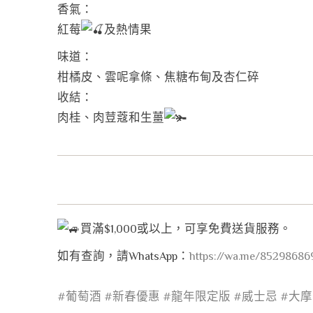
香氣：
紅莓
及熱情果
味道：
柑橘皮、雲呢拿條、焦糖布甸及杏仁碎
收結：
肉桂、肉荳蔻和生薑
買滿$1,000或以上，可享免費送貨服務。
如有查詢，請WhatsApp：
https://wa.me/85298686
#葡萄酒
#新春優惠
#龍年限定版
#威士忌
#大摩