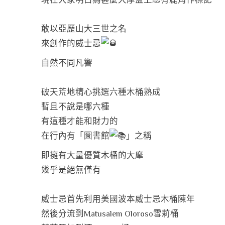
敢以亞歷山大三世之名
來創作的威士忌
自然不同凡響
破天荒地精心挑選六種木桶熟成
暫且不說是哪六種
有這種才能和財力的
在行內有「圖書館
」之稱
即擁有大量優質木桶的大摩
幾乎是絕無僅有
威士忌首先利用美國波本威士忌木桶陳年
然後分流到Matusalem Oloroso雪莉桶