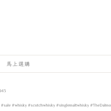
馬上選購
943
#sale
#whisky
#scotchwhisky
#singlemaltwhisky
#TheDalmo