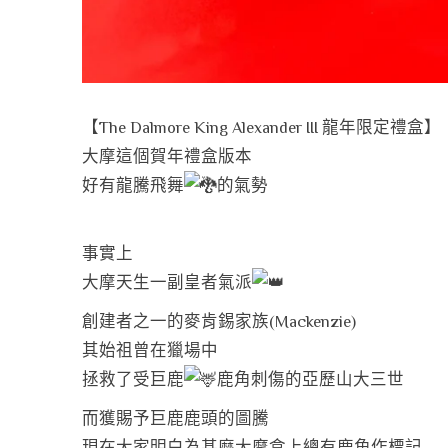
【The Dalmore King Alexander III 龍年限定禮盒】
大摩這個賀年禮盒版本
好有龍騰飛舞
的氣勢
事實上
大摩天生一副皇者氣派
創建者之一的麥肯錫家族(Mackenzie)
其始祖曾在獵場中
拯救了受巨鹿
鹿角刺傷的亞歷山大三世
而獲賜予巨鹿鹿頭的圖騰
現在大家明白為甚麼大摩盒上總有鹿角作標記