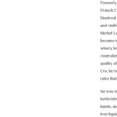
Formerly
French C
Montreal 
and vinif
Michel La
became m
winery bo
controlle
quality 
Cru, he r
rules tha
He was en
h
erbicide
hands, an
tree liqu