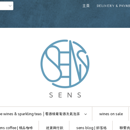
主頁
DELIVERY & PAYM
e wines & sparkling teas │
零酒精葡萄酒及氣泡茶
wines on sale
ens coffee |
精品咖啡
送貨與付款
sens blog |
部落格
聯繫我