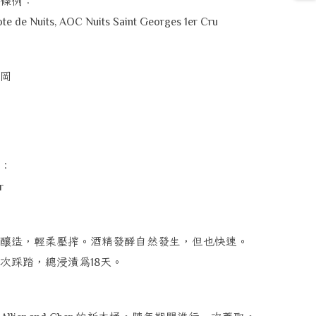
條例：
te de Nuits, AOC Nuits Saint Georges 1er Cru
岡
：
r
釀造，輕柔壓搾。酒精發酵自然發生，但也快速。
次踩踏，總浸漬為
天。
18