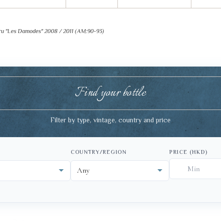
ru "Les Damodes" 2008 / 2011 (AM:90-93)
Find your bottle
Filter by type, vintage, country and price
COUNTRY/REGION
PRICE (HKD)