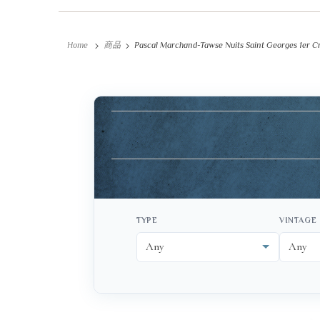
Home
商品
Pascal Marchand-Tawse Nuits Saint Georges 1er C
TYPE
VINTAGE