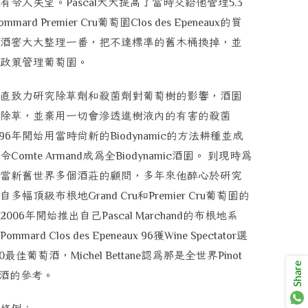
有令人失望。
大大提高了當時交給他管理
Pascal
5.3
葡萄園
的質
ommard Premier Cru
Clos des Epeneaux
酒窖大大整理一番，把不達標準的舊木桶換掉，並
政策管理葡萄園。
直致力研究除草劑和殺菌劑對葡萄樹的影響，酒園
除草，並棄用一切會滲透進樹液內的有害的殺菌
年開始用當時尚新的
的方法耕種並成
96
Biodynamic
令
成為全
酒園
。
到現時為
Comte Armand
Biodynamic
當新舊世界多個酒莊的顧問，多年來他醉心於研究
自多幅頂級布根地
和
葡萄園的
Grand Cru
Premier Cru
年開始推出自己
的布根地系
2006
Pascal Marchand
獲
選
Pommard Clos des Epeneaux 96
Wine Spectator
最佳葡萄酒，
認為那是全世界
0
Michel Bettane
Pinot
Share
酒的參考。