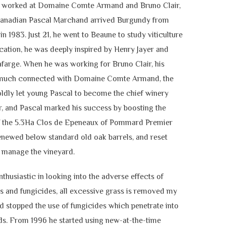
 worked at Domaine Comte Armand and Bruno Clair,
anadian Pascal Marchand arrived Burgundy from
in 1983. Just 21, he went to Beaune to study viticulture
ication, he was deeply inspired by Henry Jayer and
farge. When he was working for Bruno Clair, his
uch connected with Domaine Comte Armand, the
ldly let young Pascal to become the chief winery
r, and Pascal marked his success by boosting the
of the 5.3Ha Clos de Epeneaux of Pommard Premier
enewed below standard old oak barrels, and reset
t manage the vineyard.
thusiastic in looking into the adverse effects of
s and fungicides, all excessive grass is removed my
d stopped the use of fungicides which penetrate into
ids. From 1996 he started using new-at-the-time