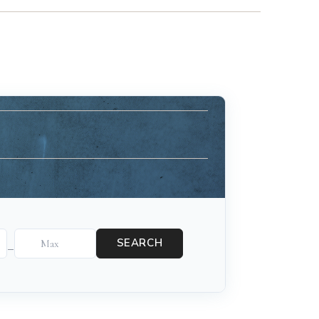
advisor. Tell me what you're eating,
celebrating, or in the mood for, and I'll
Mirai
help you find something lovely from
our cellar.
SEARCH
–
Your message
+