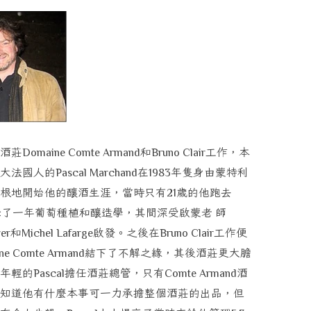
酒莊
和
工作，本
Domaine Comte Armand
Bruno Clair
大法國人的
在
年隻身由蒙特利
Pascal Marchand
1983
根地開始他的釀酒生涯，當時只有
歲的他跑去
21
唸了一年葡萄種植和釀造學，其間深受啟蒙老
師
和
啟發。之後在
工作便
yer
Michel Lafarge
Bruno Clair
結下了不解之緣，其後酒莊更大膽
ne Comte Armand
年輕的
擔任酒莊總管，只有
酒
Pascal
Comte Armand
知道他有什麼本事可一力承擔整個酒莊的出品，但