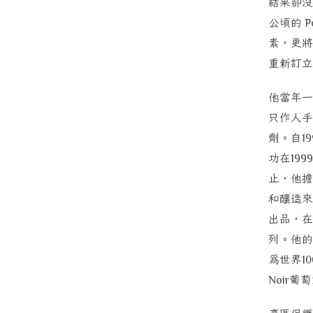
結果卻沒
公頃的
P
素，更將
重新訂立
他當年一
只作人手
劑。自
19
功在
1999
止，他擔
和釀造來
出品，在
列。他的
為世界
10
葡萄
Noir