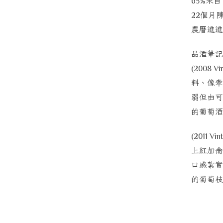
來自
65%
個月
22
農曆進進
品酒筆記
(2008 Vi
料、像牽
弱但由可
的葡萄酒
(2011 Vin
上紅加侖
口感紮實
的葡萄枝