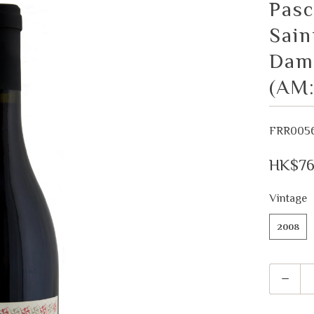
Pasc
Sain
Damo
(AM
FRR005
HK$76
Vintage
2008
Quantity