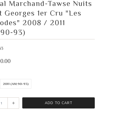
al Marchand-Tawse Nuits
t Georges 1er Cru "Les
des" 2008 / 2011
VIEW CART
CHECKOUT
:90-93)
63
0.00
2011 (AM:90-93)
ADD TO CART