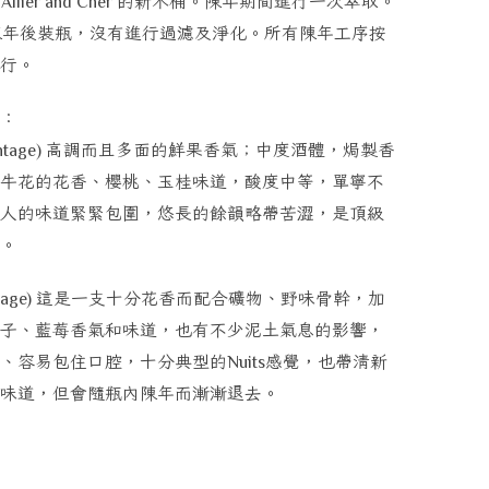
的新木桶。陳年期間進行一次萃取。
Allier and Cher
陳年後裝瓶，沒有進行過濾及淨化。所有陳年工序按
行。
：
高調而且多面的鮮果香氣；中度酒體，焗製香
ntage)
牛花的花香、櫻桃、玉桂味道，酸度中等，單寧不
人的味道緊緊包圍，悠長的餘韻略帶苦澀，是頂級
。
這是一支十分花香而配合礦物、野味骨幹，加
tage)
子、藍莓香氣和味道，也有不少泥土氣息的影響，
、容易包住口腔，十分典型的
感覺，也帶清新
Nuits
味道，但會隨瓶內陳年而漸漸退去。