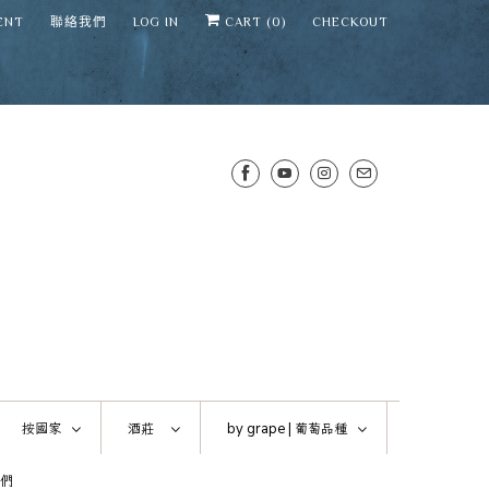
ENT
聯絡我們
LOG IN
CART (
0
)
CHECKOUT
SENS WINE CELLAR
⛶
−
Mirai · Wine Advisor
按國家
酒莊
by grape |
葡萄品種
Hi — I'm Mirai, your SENS wine
們