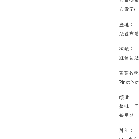
產區保護
布爾岡
Co
產地：
法國布爾
種類：
紅葡萄酒
葡萄品種
Pinot Noi
釀造：
整批一同
每星期一
陳年：