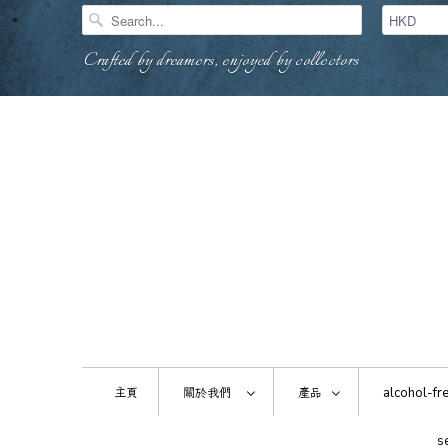
Crafted by dreamers, enjoyed by collectors
主頁
關於我們
產品
alcohol-fre
s