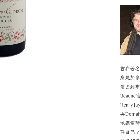
曾在著名
身是加拿
爾去到布
Beaune
Henry Ja
與
Domai
地讓當時
莊自己才