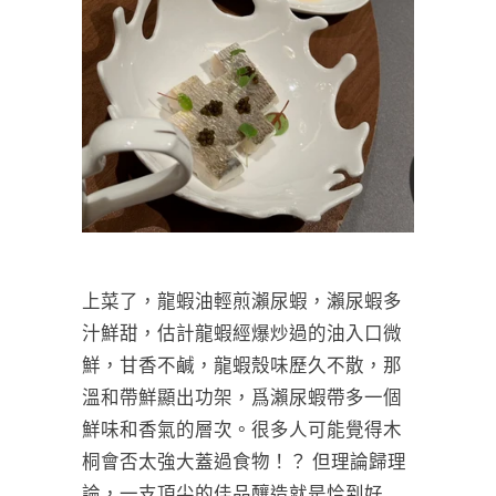
上菜了，龍蝦油輕煎瀨尿蝦，瀨尿蝦多
汁鮮甜，估計龍蝦經爆炒過的油入口微
鮮，甘香不鹹，龍蝦殼味歷久不散，那
溫和帶鮮顯出功架，爲瀨尿蝦帶多一個
鮮味和香氣的層次。很多人可能覺得木
桐會否太強大蓋過食物！？ 但理論歸理
論，一支頂尖的佳品釀造就是恰到好