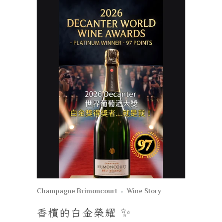
Champagne Brimoncourt
Wine Story
香檳的白金榮耀
✨