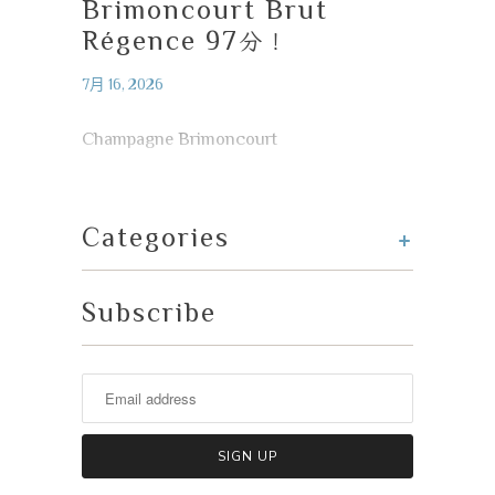
Brimoncourt Brut
Régence 97
分！
7月 16, 2026
Champagne Brimoncourt
+
Categories
Subscribe