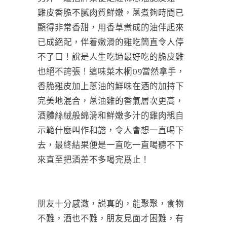
雞皮香脆不膩肉質鮮嫩，蔥煮夠時間已
顯得非常香甜，用香草煮成的油伴起來
已成絕配，伴着嫩滑的雞吃簡直令人停
不了口！說是人生吃過最好吃的脆皮雞
也絕不誇張！這味菜木桐09當然拿手，
香脆雞皮加上蔥油的鮮味在酒的加持下
完美地混合，蔥油雞的香氣層次更高，
酒體絲絨般綿滑和鮮嫩多汁的雞肉親自
示範什麼叫作和諧，令人會想一直喝下
去，最終結果便是一直吃一直喝聽不下
來直至把酒差不多喝完爲止！
朋友十分感激，説真的，能聚聚，食物
不難，酒也不難，朋友見面才困難，有