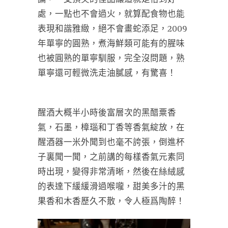
處，一點也不會過火，就算配食物也能
表現和諧雅緻，絕不會畫蛇添足，2009
年單寧的圓熟，煮海鮮類可能有的腥味
也被圓熟的單寧馴服，完全沒問題，熟
單寧還可輕微洗走油膩感，有驚喜！
醒酒大概半小時後富層次的黑醋粟香
氣，石墨，樟瑙和丁香等香氣綻放，在
醒酒器一米外聞到也毫不誇張，倒進杯
子裏聞一聞，之前講的每樣香氣元素同
時出現，變得非常清晰，然後在絲絨感
的表達下緩緩滑過喉嚨，甜美多汁的黑
果香和木香歷久不散，令人極爲陶醉！