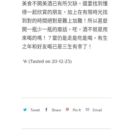
美食不開美酒已有所欠缺，還要找到懂
得一起欣賞的朋友，加上在有限時光找
到對的時間絕對是難上加難
！
所以甚麼
開一瓶少一瓶的廢話，呸，酒不就是用
來喝的嗎！？當仍能走能吃能喝，有生
之年和好友喝已是三生有幸了！
W (Tasted on 20-12-23)
Tweet
Share
Pin It
Email