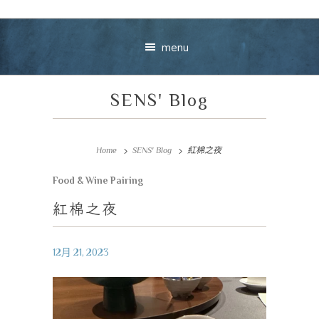
menu
SENS' Blog
Home
SENS' Blog
紅棉之夜
Food & Wine Pairing
Your message
紅棉之夜
+
12月 21, 2023
VIEW CART
CHECKOUT