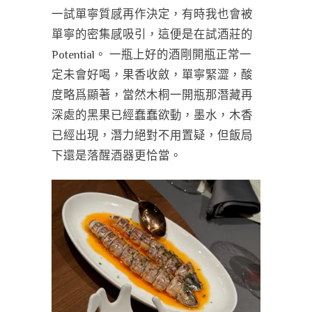
一試單寧質感再作決定，有時我也會被
單寧的密集感吸引，這便是在試酒莊的
Potential。 一瓶上好的酒剛開瓶正常一
定未會好喝，果香收斂，單寧緊澀，酸
度略爲顯著，當然木桐一開瓶那潛藏再
深處的黑果已經蠢蠢欲動，墨水，木香
已經出現，潛力絕對不用置疑，但飯局
下還是落醒酒器更恰當。