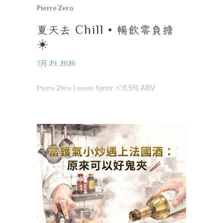
Pierre Zero
夏天去
Chill •
暢飲零負擔
☀️
7月 29, 2026
Pierre Zéro Lemon Spritz
＜
0.5% ABV