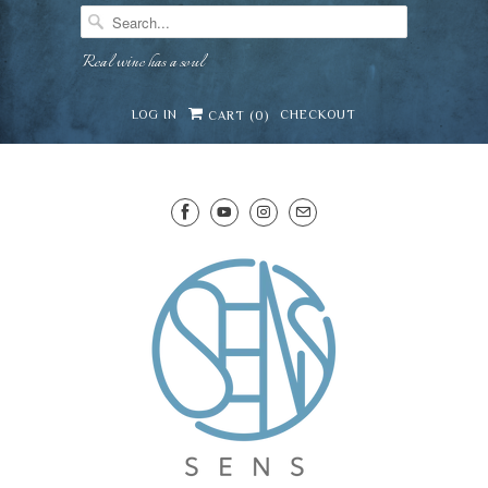
Real wine has a soul
LOG IN
CHECKOUT
CART (
0
)
SENS WINE CELLAR
⛶
−
Mirai · Wine Advisor
Hi — I'm Mirai, your SENS wine advisor. Tell me
what you're eating, celebrating, or in the mood
for, and I'll help you find something lovely from
Mirai
our cellar.