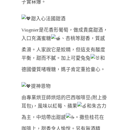
子實冧爆。
甜入心法國甜酒
Viognier是花香形葡萄，做成貴腐甜酒，
入口充滿蜜糖
、杏桃等甜香，質感
柔滑。人家說它是姣精，但這支有酸度
平衡，甜而不膩。加上可愛兔兔
和
德國優質啫喱糖，媽子肯定重拾童心。
提神恩物
由專業烘豆師烘焙的巴西咖啡豆(附上掛
耳包)，風味以紅莓、蘋果
和朱古力
為主，中焙帶出甜感
。撒些桂花在
咖啡上，甜香令人愉悅。另有無酒精