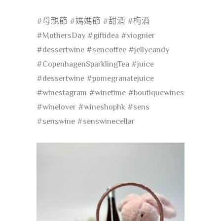
#母親節
#媽媽節
#甜酒
#梅酒
#MothersDay
#giftidea
#viognier
#dessertwine
#sencoffee
#jellycandy
#CopenhagenSparklingTea
#juice
#dessertwine
#pomegranatejuice
#winestagram
#winetime
#boutiquewines
#winelover
#wineshophk
#sens
#senswine
#senswinecellar