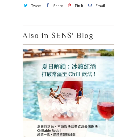
Tweet
Share
Pin It
Email
Also in SENS' Blog