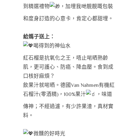
到精選禮物
，加埋我哋靚靚嘅包裝
和度身訂造的心意卡，肯定心都甜埋。
給媽子送上：
喝得到的神仙水
紅石榴是抗氧化之王，唔止啱晒熟齡
肌，更可護心、防癌、降血壓。食到成
口核好麻煩？
飲果汁就啱晒。德國Van Nahmen有機紅
石榴汁(零酒精)，100%果汁
，味道
傳神；不經過濾，有少許果渣，真材實
料。
微醺的好時光