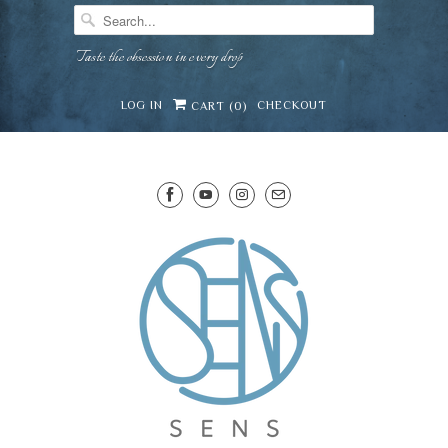
Taste the obsession in every drop
LOG IN
CHECKOUT
CART (
0
)
SENS WINE CELLAR
⛶
−
Mirai · Wine Advisor
Hi — I'm Mirai, your SENS wine advisor. Tell me
what you're eating, celebrating, or in the mood
for, and I'll help you find something lovely from
Mirai
our cellar.