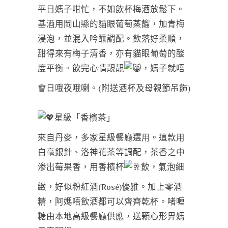
平日媽子咁忙，不如飲杯梅酒放鬆下。
基酒用岡山縣的貓眼葡萄蒸餾，加青梅
浸泡，並混入吟釀調配。飲落好柔順，
甜得來有梅子清香，亦有貓眼葡萄的酸
度平衡。飲完心情靚靚
，媽子就唔
會日哦夜哦喇。(附送酒杯及母親節吊飾)
星級「香檳茶」
來自丹麥，多家星級餐廳選用。這款用
白毫銀針、洛神花茶等調配，茶香之中
渗出莓果香，用香檳杯
飲，氣泡細
緻，好似粉紅酒(Rosé)優雅。加上零酒
精，阿媽唔飲酒都可以齊齊乾杯。啫喱
糖由本地高級餐廳供應，送顆心形畀媽