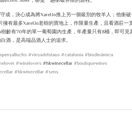
nric Soler，卻是一趟衝破界限的旅程。
甘於守成，決心成為將Xarel.lo推上另一個級別的牧羊人；他衝
片擁有最多Xarel.lo老樹的寶地上，作限量生產，且看酒莊一
公頃、Xarel.lo樹齡有70年的單一葡萄園內生產，年產量只有8桶，即可
undy的白酒，是高端品酒人士的追求。
spenyalluchs
#vinyadelstaus
#catalonia
#biodinàmica
nelover
#winelovers
#hkwinecellar
#boutiquewines
cellar
#hkwinecellar
#sens