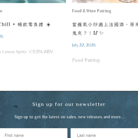
ro
Food & Wine Pairing
hill •
暢飲零負擔
☀️
當鑊氣小炒遇上法國酒，原
鬼夾？！
🥢✨
26
July 22, 2026
o Lemon Spritz
＜
0.5% ABV
Food Pairing
Sign up for our newsletter
Sign up to get the latest on sales, new releases and more…