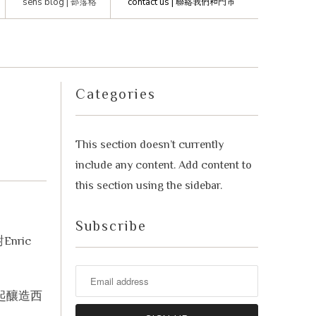
sens blog |
部落格
contact us |
聯絡我們和門市
advisor. Tell me what you're eating,
celebrating, or in the mood for, and I'll
Mirai
help you find something lovely from
our cellar.
Categories
This section doesn’t currently
include any content. Add content to
this section using the sidebar.
Subscribe
nric
Your message
一起釀造西
+