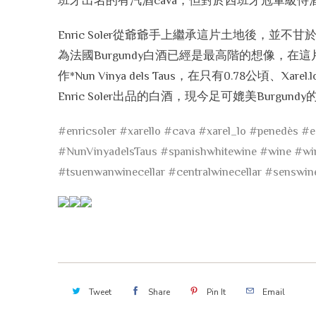
班牙出名的有汽酒cava，但對於西班牙冠軍級侍酒師E
Enric Soler從爺爺手上繼承這片土地後，並不
為法國Burgundy白酒已經是最高階的想像，在這
作*Nun Vinya dels Taus，在只有0.78
Enric Soler出品的白酒，現今足可媲美Burg
#enricsoler
#xarello
#cava
#xarel_lo
#penedès
#e
#NunVinyadelsTaus
#spanishwhitewine
#wine
#wi
#tsuenwanwinecellar
#centralwinecellar
#senswine
Tweet
Share
Pin It
Email