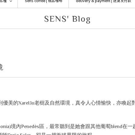
品種
sens coffee |
精品咖啡
delivery & payment |
送貨及付款
SENS' Blog
境
見到優美的Xarel.lo老樹及自然環境，真令人心情愉快，亦喚起對E
alonia)境內Penedès區，最常聽到是她會跟其他葡萄blend在