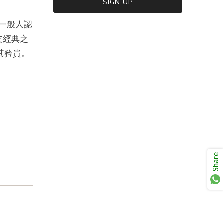
破一般人認
支經典之
VIEW CART
CHECKOUT
見其矜貴。
Share