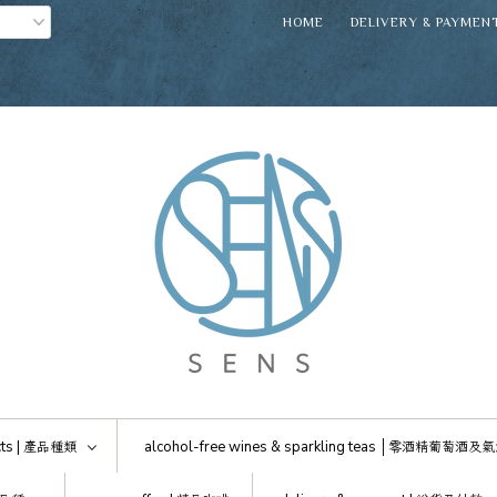
HOME
DELIVERY & PAYMEN
ts |
產品種類
alcohol-free wines & sparkling teas │
零酒精葡萄酒及氣