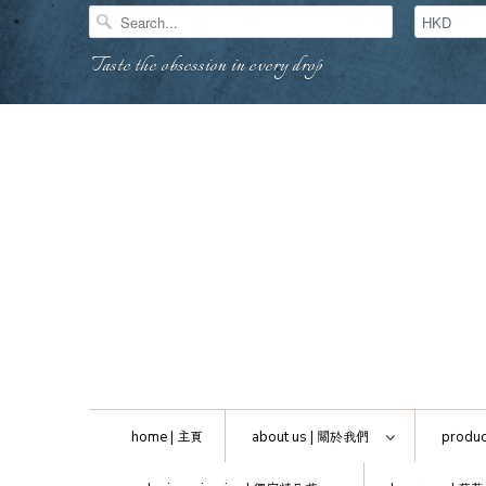
Taste the obsession in every drop
home |
主頁
about us |
關於我們
produc