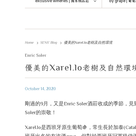
exclusive wineries |
獨家精品莊
by grape |
葡萄
Home
SENS' Blog
優美的Xarel.lo老樹及自然環境
Enric Soler
Xarel.lo
優美的
老樹及自然環
October 14, 2020
剛過的9月，又是Enric Soler酒莊收成的季節，
Soler的崇敬！
Xarel.lo是西班牙原生葡萄🍇，常生長於加泰(Cat