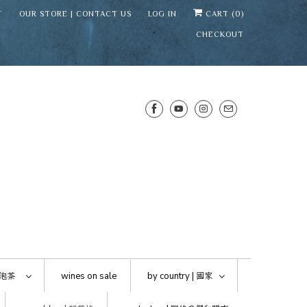
T
OUR STORE | CONTACT US
LOG IN
CART (
0
)
CHECKOUT
SENS WINE CELLAR
⛶
−
Mirai · Wine Advisor
泡茶
wines on sale
by country |
國家
Hi — I'm Mirai, your SENS wine