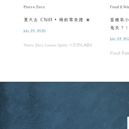
Pierre Zero
Food & Wi
夏天去
Chill •
暢飲零負擔
☀️
當鑊氣
鬼夾？
July 29, 2026
July 22, 20
Pierre Zéro Lemon Spritz
＜
0.5% ABV
Food Pai