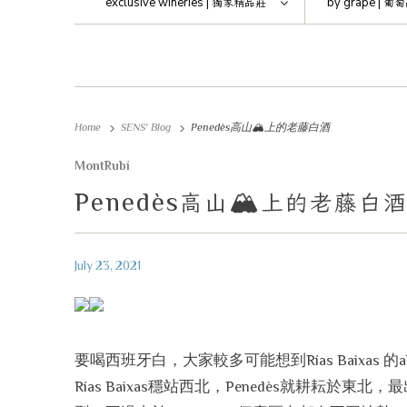
exclusive wineries |
獨家精品莊
by grape |
葡萄
Home
SENS' Blog
Penedès高山🏔️上的老藤白酒
MontRubí
Penedès
🏔️
高山
上的老藤白
July 23, 2021
要喝西班牙白，大家較多可能想到Rías Baixas 的alb
Rías Baixas穩站西北，Penedès就耕耘