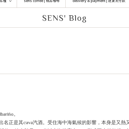
品種
sens coffee |
精品咖啡
delivery & payment |
送貨及付款
SENS' Blog
酒
ariño。
於東北，最出名正是其cava汽酒。受住海中海氣候的影響，本身是又