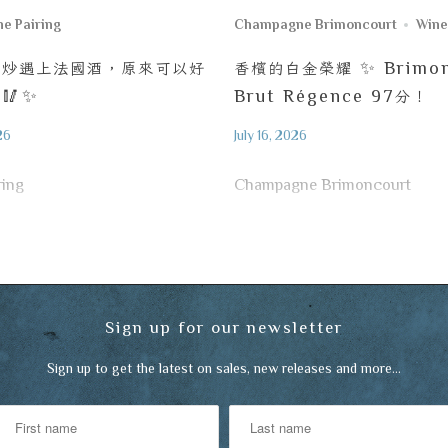
ne Pairing
Champagne Brimoncourt
Wine
小炒遇上法國酒，原來可以好
香檳的白金榮耀
✨ Brimon
！
🥢✨
Brut Régence 97
分！
26
July 16, 2026
ring
Champagne Brimoncourt
Sign up for our newsletter
Sign up to get the latest on sales, new releases and more…