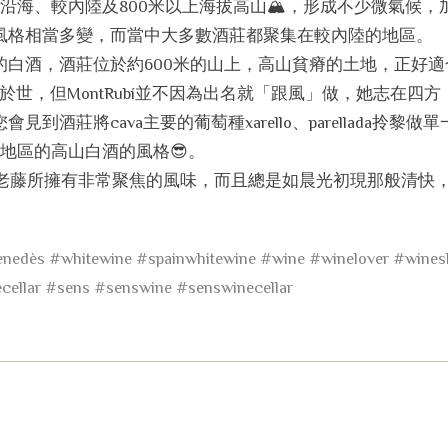
：沿海、較內陸及800米以上海拔高山🏔️，形成不少微氣候，
風格相當多變，而當中大多數酒莊都聚集在較內陸的地區。
酒莊的白酒，酒莊位於約600米的山上，高山貧瘠的土地，正好
聞名於世，但MontRubí並不因為出名就「跟風」做，她志在四
莊將cava主要的葡萄種xarello、parellada拎黎做
s地區的高山白酒的風格😎。
上老藤所擁有非常聚焦的風味，而且總是如晨光初現那般清快
enedès
#whitewine
#spainwhitewine
#wine
#winelover
#wines
cellar
#sens
#senswine
#senswinecellar