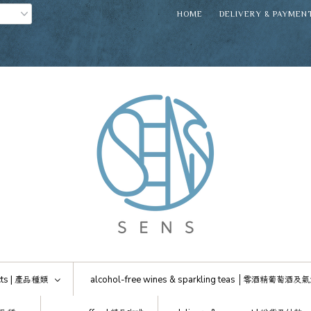
HOME
DELIVERY & PAYMEN
ts |
產品種類
alcohol-free wines & sparkling teas │
零酒精葡萄酒及氣