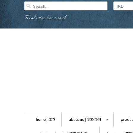
Real wine has a soul
home |
主頁
about us |
關於我們
produc