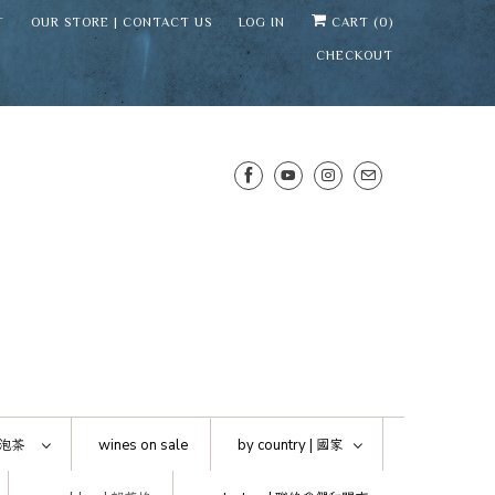
T
OUR STORE | CONTACT US
LOG IN
CART (
0
)
CHECKOUT
SENS WINE CELLAR
⛶
−
Mirai · Wine Advisor
泡茶
wines on sale
by country |
國家
Hi — I'm Mirai, your SENS wine