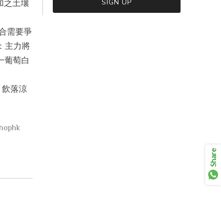
加之土壤
適合需要爭
VIEW CART
CHECKOUT
方：主力將
單一葡萄白
，飲落涼
hophk
Share