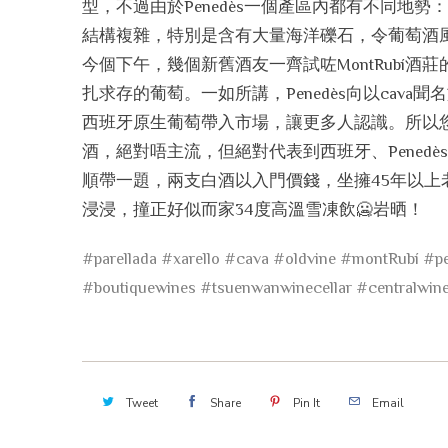
型，不過由於Penedès一個產區內都有不同地勢
結構複雜，特別是含有大量海洋礫石，令葡萄酒
今個下午，幾個新舊酒友一齊試咗MontRubí
扎求存的葡萄。一如所講，Penedès向以cava
西班牙原生葡萄帶入市場，讓更多人認識。所以您會見到酒
酒，絕對唔主流，但絕對代表到西班牙、Penedè
順帶一題，兩支白酒以入門價錢，坐擁45年以
浸浸，撞正好似而家34度高溫雪凍飲🥶岩晒！
#parellada
#xarello
#cava
#oldvine
#montRubí
#p
#boutiquewines
#tsuenwanwinecellar
#centralwine
Tweet
Share
Pin It
Email