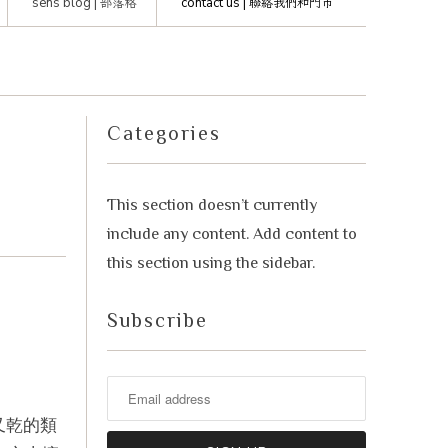
sens blog |
部落格
contact us |
聯絡我們和門市
advisor. Tell me what you're eating,
celebrating, or in the mood for, and I'll
Mirai
help you find something lovely from
our cellar.
Categories
This section doesn’t currently
include any content. Add content to
this section using the sidebar.
Subscribe
Your message
熱又乾的類
+