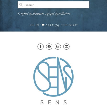
Crafted by dreamers, enjoyed by collectors
LOG IN
CHECKOUT
CART (
0
)
SENS WINE CELLAR
Mirai · Wine Advisor
Hi — I'm Mirai, your SENS wine advisor. Tell me what y
celebrating, or in the mood for, and I'll help you find 
our cellar.
Mirai