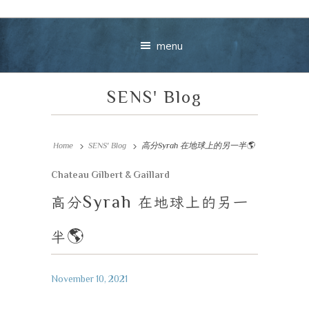
menu
SENS' Blog
Home
SENS' Blog
高分Syrah 在地球上的另一半🌎
Chateau Gilbert & Gaillard
Your message
高分
Syrah
在地球上的另一
+
半
🌎
November 10, 2021
VIEW CART
C