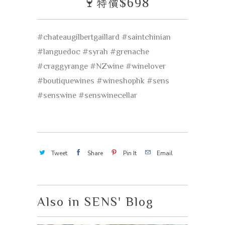
特價
$698
#chateaugilbertgaillard
#saintchinian
#languedoc
#syrah
#grenache
#craggyrange
#NZwine
#winelover
#boutiquewines
#wineshophk
#sens
#senswine
#senswinecellar
Tweet
Share
Pin It
Email
Also in SENS' Blog