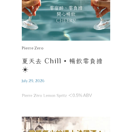
Pierre Zero
夏天去
Chill •
暢飲零負擔
☀️
July 29, 2026
Pierre Zéro Lemon Spritz
＜
0.5% ABV