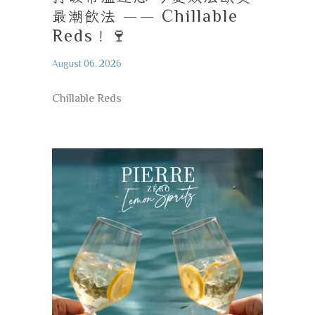
最潮飲法
—— Chillable
Reds
！
🍷
August 06, 2026
Chillable Reds