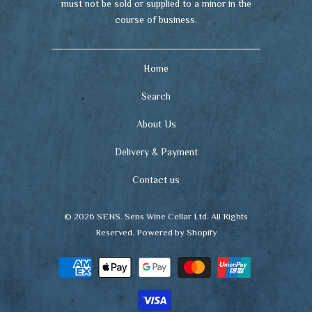
must not be sold or supplied to a minor in the
course of business.
Home
Search
About Us
Delivery & Payment
Contact us
© 2026
SENS
. Sens Wine Cellar Ltd. All Rights
Reserved.
Powered by Shopify