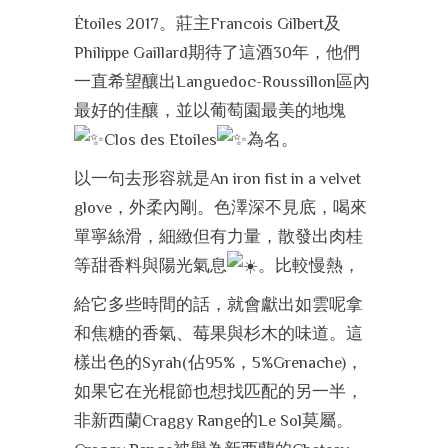
Étoiles 2017。莊主Francois Gilbert及
Philippe Gaillard期待了這酒30年，他們
一直希望釀出Languedoc-Roussillon區內
最好的佳釀，並以葡萄園最美的地塊
Clos des Etoiles
為名。
以一句去形容就是An iron fist in a velvet
glove，外柔內剛。色澤深不見底，喝來
單寧絲滑，細緻但有力量，散發出肉桂
等甜香料與陽光氣息
。比較慢熱，
給它多些時間的話，就會獻出如雲呢拿
和焦糖的香氣、莓果與杉木的味道。這
樣出色的Syrah(佔95%，5%Grenache)，
如果它在光棍節也想找匹配的另一半，
非新西蘭Craggy Range的Le Sol莫屬。