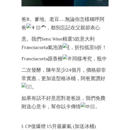
爸B、爹地、老豆……無論你怎樣稱呼阿
爸
，都別忘記在父親節表心
意。我們Sens Wine精選3款意大利
Franciacorta氣泡酒
，折扣低至6折！
Franciacorta跟香檳
同樣考究，瓶中
二次發酵，陳年至少24個月，價格卻非
常實惠，更加送型格冰桶，阿爸實讚好
。
如果有話不好意思對老爸說，我們免費
附送心意卡，幫你以卡傳情
。
1. CP值爆燈 1.5升最豪氣 (加送冰桶)