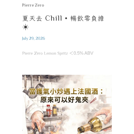
Pierre Zero
夏天去
Chill •
暢飲零負擔
☀️
July 29, 2026
Pierre Zéro Lemon Spritz
＜
0.5% ABV