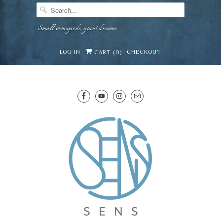
Small vineyards, giant dreams
LOG IN
CHECKOUT
CART (
0
)
SENS WINE CELLAR
⛶
−
Mirai · Wine Advisor
Hi — I'm Mirai, your SENS wine advisor. Tell me
what you're eating, celebrating, or in the mood
for, and I'll help you find something lovely from
Mirai
our cellar.