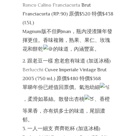
Ronco Calino Franciacorta
Brut
Franciacorta (RP:90) 原價$520 特價$438
(1.5L)
Magnum版不但夠man，瓶內浸渣陳年發
揮更佳。香味複雜，熟果、果仁、玫瑰
花和餅乾
的味道，內涵豐富。
2. 跟老豆一樣 愈老愈有味道 (加送冰桶)
Berlucchi
Cuvee Imperiale Vintage Brut
2003 (750 mL) 原價$480 特價$368
單睇年份已經值回票價。氣泡幼細
，柔滑如慕絲。散發出杏桃
、香橙
等果香，亦有烘多士的味道，尾韻濃
郁。
3. 一人一細支 齊齊乾杯 (加送冰桶)