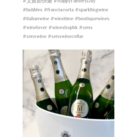
#父親節快樂
#HappyFathersDay
#bubbles
#franciacorta
#sparklingwine
#italianwine
#winetime
#boutiquewines
#winelover
#wineshophk
#sens
#senswine
#senswinecellar