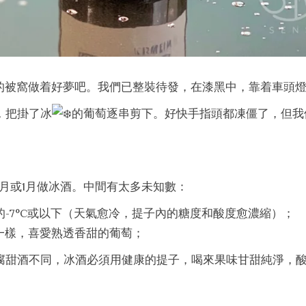
的被窩做着好夢吧。我們已整裝待發，在漆黑中，靠着車頭
，把掛了冰
的葡萄逐串剪下。好快手指頭都凍僵了，但我
2月或1月做冰酒。中間有太多未知數：
-7°C或以下（天氣愈冷，提子內的糖度和酸度愈濃縮）；
一樣，喜愛熟透香甜的葡萄；
貴腐甜酒不同，冰酒必須用健康的提子，喝來果味甘甜純淨，