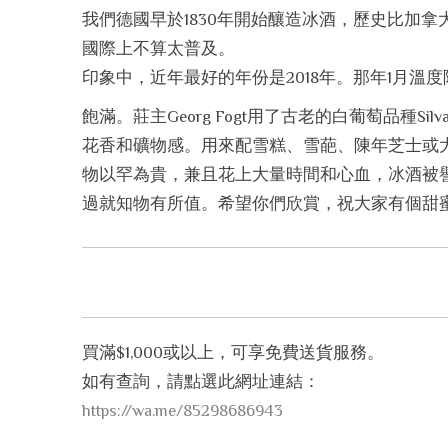
我們德國早於1830年開始釀造冰酒，歷史比加拿
國際上不算太普及。
印象中，近年最好的年份是2018年。那年1月溫度降至
飽滿。莊主Georg Fogt用了古老的白葡萄品種
花香和礦物感。用來配雪糕、雪葩、陳年芝士或
物以罕為貴，兼且花上大量時間和心血，冰酒被譽為Co
過就知物有所值。希望你們欣賞，祝大家有個甜
買滿$1,000或以上，可享免費送貨服務。
如有查詢，請點選此網址連結：
https://wa.me/85298686943