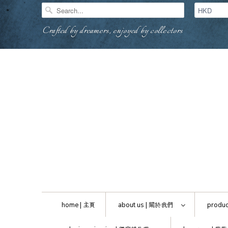
Crafted by dreamers, enjoyed by collectors
home |
主頁
about us |
關於我們
produc