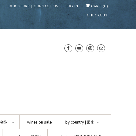
T
OUR STORE | CONTACT US
LOG IN
CART (
0
)
CHECKOUT
SENS WINE CELLAR
⛶
−
Mirai · Wine Advisor
泡茶
wines on sale
by country |
國家
Hi — I'm Mirai, your SENS wine