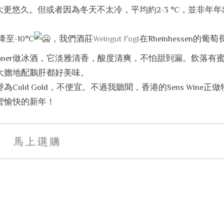
大更悠久。但或者因為冬天不太冷，平均約2-3 °C，並非年
-10°C
，我們酒莊
Weingut Fogt
在Rheinhessen的葡
Silvaner做冰酒，它淡雅清香，酸度清爽，不怕甜到漏。飲落有
大膽地配鵝肝都好美味。
ld Gold，不便宜。不過我聽聞，香港的Sens Wine正
蜜愉快的新年！
馬上選購