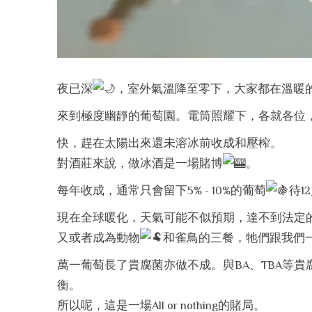
夜已深
，室外氣溫降至零下，大家都在溫暖
來到極度幽靜的葡萄園。電筒照耀下，各就各位
快，趕在太陽出來還未溶冰前收成和壓榨。
對酒莊來說，做冰酒是一場賭博
。
每年收成，通常只會留下5% - 10%的葡萄
待1
現在全球暖化，天氣可能不似預期，達不到法定的
又或者成為動物
和雀鳥的三餐，牠們跟我們
萬一葡萄長了貴腐菌亦做不成。與BA、TBA等
衡。
所以呢，這是一場All or nothing的賭局。