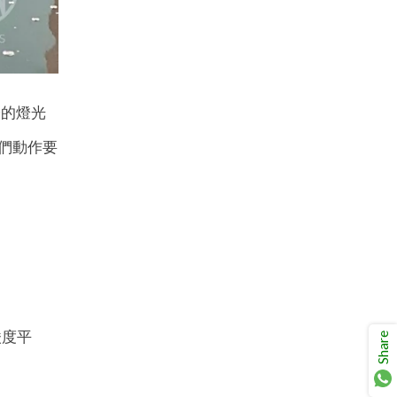
燈的燈光
們動作要
酸度平
Share