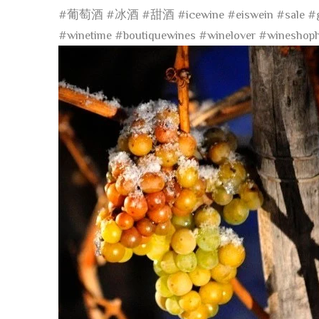
#葡萄酒
#冰酒
#甜酒
#icewine
#eiswein
#sale
#
#winetime
#boutiquewines
#winelover
#wineshop