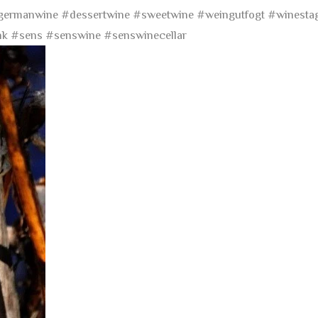
germanwine
#dessertwine
#sweetwine
#weingutfogt
#winesta
hk
#sens
#senswine
#senswinecellar