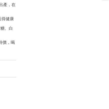
年出產，在
萄長得健康
蜜糖、白
做特價，喝