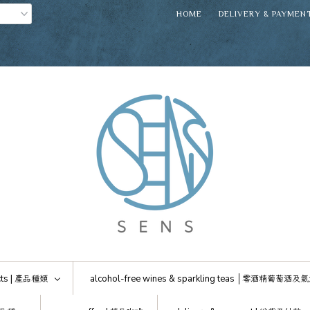
HOME
DELIVERY & PAYMEN
ts |
產品種類
alcohol-free wines & sparkling teas │
零酒精葡萄酒及氣