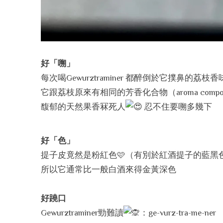
好「嗍」
每次喝Gewurztraminer 都醉倒於它撲鼻的荔枝香
它跟荔枝原來有相同的芳香化合物（aroma compo
馥郁的天然果香冧死人
忍不住要嗍多幾下
好「色」
提子皮竟然是粉紅色🩷（有別於紅酒提子的藍黑
所以它通常比一般白酒來得金黃深色
好蹺口
Gewurztraminer勁難讀
：ge-vurz-tra-me-ner