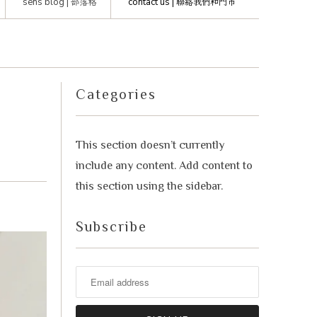
sens blog |
部落格
contact us |
聯絡我們和門市
advisor. Tell me what you're eating,
celebrating, or in the mood for, and I'll
Mirai
help you find something lovely from
our cellar.
Categories
This section doesn’t currently
include any content. Add content to
this section using the sidebar.
Subscribe
Your message
+