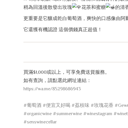
稍為回溫後散發出玫瑰
花茶和蜜糖
的清
更重要是它釀成乾白葡萄酒，爽快的口感像由阿
它還獲有機認證 這個價錢真正超值！
買滿$1,000或以上，可享免費送貨服務。
如有查詢，請點選此網址連結：
https://wa.me/85298686943
#葡萄酒
#便宜又好喝
#荔枝味
#玫瑰花香
#Gewu
#organicwine
#summerwine
#winestagram
#winet
#senswinecellar