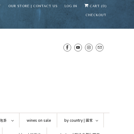
T
OUR STORE | CONTACT US
LOG IN
CART (
0
)
CHECKOUT
SENS WINE CELLAR
⛶
−
Mirai · Wine Advisor
泡茶
wines on sale
by country |
國家
Hi — I'm Mirai, your SENS wine