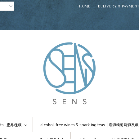
HOME
DELIVERY & PAYMEN
ts |
產品種類
alcohol-free wines & sparkling teas │
零酒精葡萄酒及氣