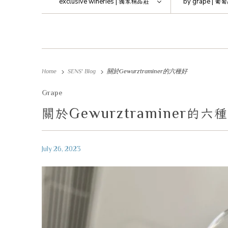
exclusive wineries |
獨家精品莊
by grape |
葡萄
Home
SENS' Blog
關於Gewurztraminer的六種好
Grape
Gewurztraminer
關於
的六種
July 26, 2023