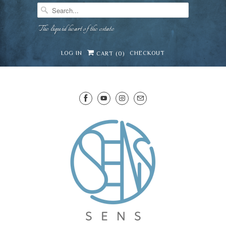
The liquid heart of the estate
LOG IN
CHECKOUT
CART (
0
)