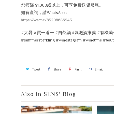
📦
買滿
$1,000
或以上，可享免費送貨服務。
如有查詢，請
WhatsApp
：
https://wa.me/85298686943
#
大暑
#
買一送一
#
自然酒
#
氣泡酒推薦
#
有機葡
#summersparkling #winestagram #winetime #bout
Tweet
Share
Pin It
Email
Also in SENS' Blog