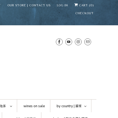
T
OUR STORE | CONTACT US
LOG IN
CART (
0
)
CHECKOUT
SENS WINE CELLAR
⛶
−
Mirai · Wine Advisor
泡茶
wines on sale
by country |
國家
Hi — I'm Mirai, your SENS wine