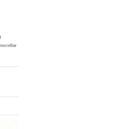
t
necellar