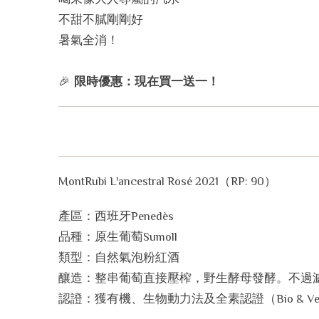
不甜不膩剛剛好
暑氣全消！
🎉
限時優惠：現在買一送一！
MontRubi L'ancestral Rosé 2021
（
RP: 90
）
產區：西班牙
Penedès
品種：原生葡萄
Sumoll
類型：自然氣泡粉紅酒
釀造：整串葡萄直接壓榨，野生酵母發酵。不過
認證：獲有機、生物動力法及全素認證（
Bio & Ve