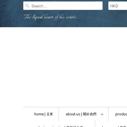
The liquid heart of the estate
home |
主頁
about us |
關於我們
produc