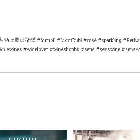
萄酒
#
夏日微醺
#Sumoll #MontRubí #rosé #sparkling #PetNa
iquewines #winelover #wineshophk #sens #senswine #senswi