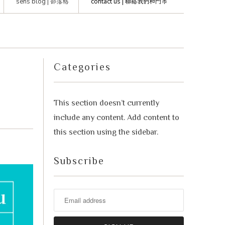
sens blog |
部落格
contact us |
聯絡我們和門市
advisor. Tell me what you're eating,
celebrating, or in the mood for, and I'll
Mirai
help you find something lovely from
our cellar.
Categories
This section doesn’t currently
include any content. Add content to
this section using the sidebar.
Subscribe
Your message
+