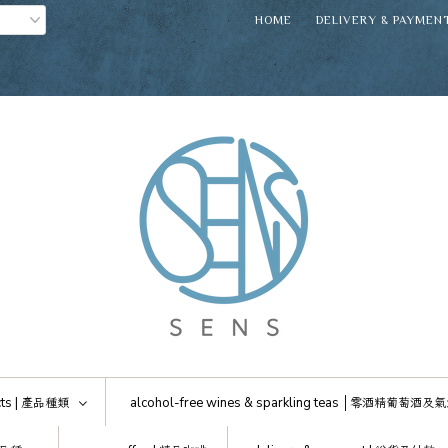
HOME
DELIVERY & PAYMEN
ts |
產品種類
alcohol-free wines & sparkling teas │
零酒精葡萄酒及氣