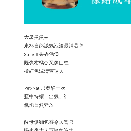
大暑炎炎
☀
來杯自然派氣泡酒最消暑
🥂
Sumoll
果香活潑
既像柑橘
🍊
又像山楂
橙紅色澤清爽誘人
Pét-Nat
只發酵一次
瓶中持續「出氣」
🍾
氣泡自然奔放
酵母烘麵包香令人驚喜
喝來像大人專屬的汽水