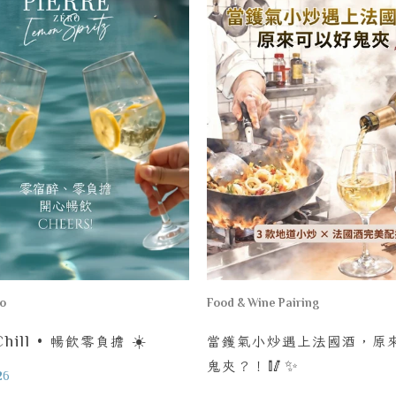
ro
Food & Wine Pairing
hill •
暢飲零負擔
☀️
當鑊氣小炒遇上法國酒，原
鬼夾？！
🥢✨
26