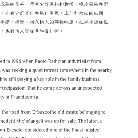
成熟的花卉，帶有少許香料和柑橘，橙皮糖果和野
，亦有少許杏仁和果仁香氣。上佳和幼細的結構，
平衡，綿滑、持久怡人的礦物味道。紅果味道如紅
，也有怡人雲呢拿和杏仁味。
arted in 1996 when Paolo Radician indutrialist from
 was seeking a quiet retreat somewhere in the nearby
hile still playing a key role in the family business,
rtecipazioni, that he came across an unexpected
ty in Franciacorta.
 the road from Erbuscothe old estate belonging to
nedetti Michelangeli was up for sale. The latter, a
rom Brescia, considered one of the finest musical