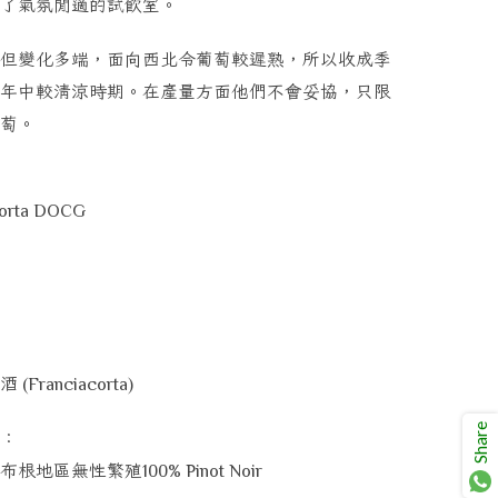
了氣氛閒適的試飲室。
但變化多端，面向西北令葡萄較遲熟，所以收成季
年中較清涼時期。在產量方面他們不會妥協，只限
萄。
orta
DOCG
酒
(
Franciacorta)
Share
：
布根地區無性繁殖
100% Pinot Noir