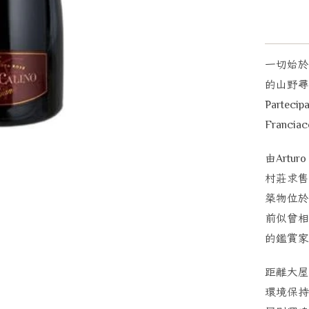
一切始於
的山野尋
Partecipa
Franciac
由
Arturo
村莊求售
築物位於
前似曾相
的鑑賞家
距離大屋
環境保持