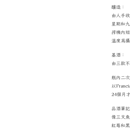
釀造：
由人手收
星期和九
搾機內短
溫度為攝
基酒：
由三款不
瓶內二次
以
Franci
個月
24
品酒筆記
像三文魚
紅莓和黑