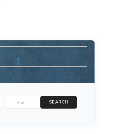
advisor. Tell me what you're eating,
celebrating, or in the mood for, and I'll
Mirai
help you find something lovely from
our cellar.
SEARCH
–
Your message
+