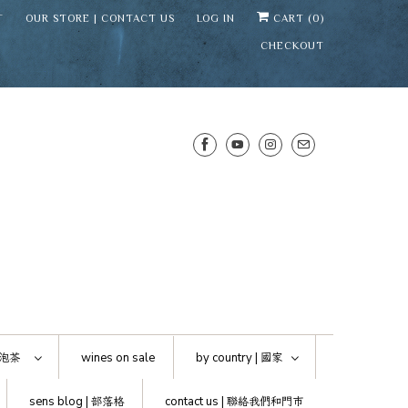
T
OUR STORE | CONTACT US
LOG IN
CART (
0
)
CHECKOUT
SENS WINE CELLAR
⛶
−
Mirai · Wine Advisor
泡茶
wines on sale
by country |
國家
Hi — I'm Mirai, your SENS wine
sens blog |
部落格
contact us |
聯絡我們和門市