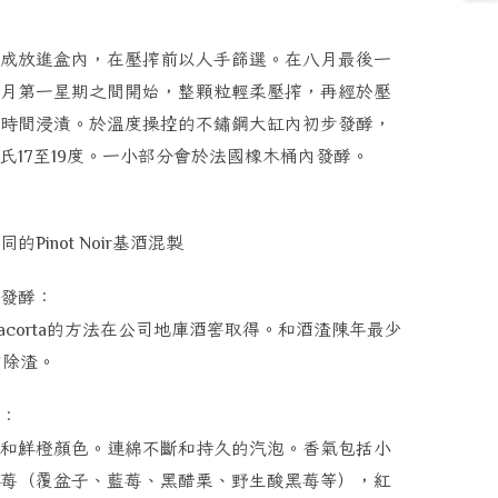
成放進盒內，在壓搾前以人手篩選。在八月最後一
月第一星期之間開始，整顆粒輕柔壓搾，再經於壓
時間浸漬。於溫度操控的不鏽鋼大缸內初步發酵，
氏
至
度。一小部分會於法國橡木桶內發酵。
17
19
同的
基酒混製
Pinot Noir
發酵：
的方法在公司地庫酒窖取得。和酒渣陳年最少
acorta
才除渣。
：
和鮮橙顏色。連綿不斷和持久的汽泡。香氣包括小
莓（覆盆子、藍莓、黑醋栗、野生酸黑莓等），紅