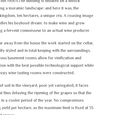
 the 1900’s.The building is situated on a hillock
ng a morainic landscape: and here it was, the
kingdom, ten hectares, a unique cru. A coaxing image
indles his boyhood dream: to make wine and grow
g a fervent connoisseur to an actual wine producer.
ar away from the house the work started on the cellar,
ally styled and in total keeping with the surroundings.
ous basement rooms allow for vinification and
ion with the best possible technological support while
cozy wine tasting rooms were constructed.
of soil in the vineyard, poor yet variegated; it faces
t thus delaying the ripening of the grapes so that the
s in a cooler period of the year. No compromises
 yield per hectare, as the maximum limit is fixed at 55