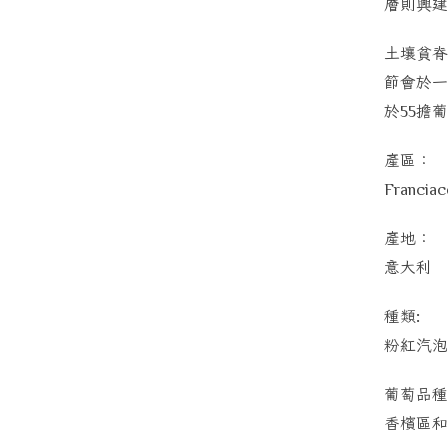
層則興建
土壤貧脊
節會於一
於
擔葡
55
產區：
Franciac
產地：
意大利
種類
:
粉紅汽泡
葡萄品種
香檳區和