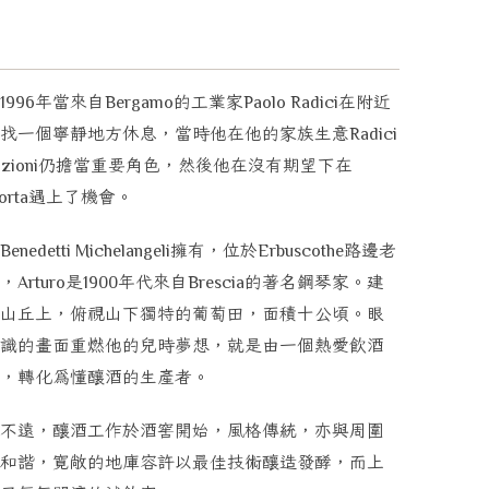
年當來自
的工業家
在附近
1996
Bergamo
Paolo Radici
找一個寧靜地方休息，當時他在他的家族生意
Radici
仍擔當重要角色，然後他在沒有期望下在
zioni
遇上了機會。
orta
擁有，位於
路邊老
 Benedetti Michelangeli
Erbuscothe
，
是
年代來自
的著名鋼琴家。建
Arturo
1900
Brescia
山丘上，俯視山下獨特的葡萄田，面積十公頃。眼
識的畫面重燃他的兒時夢想，就是由一個熱愛飲酒
，轉化為懂釀酒的生產者。
不遠，釀酒工作於酒窖開始，風格傳統，亦與周圍
和諧，寛敞的地庫容許以最佳技術釀造發酵，而上