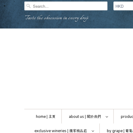
Taste the obsession in every drop
home |
主頁
about us |
關於我們
produc
exclusive wineries |
獨家精品莊
by grape |
葡萄