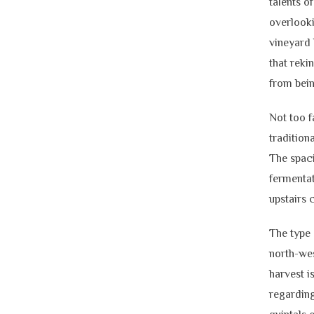
talents of
overlooki
vineyard 
that rek
from bein
Not too f
tradition
The spaci
fermentat
upstairs 
The type 
north-wes
harvest i
regarding