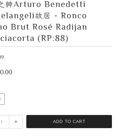
Arturo Benedetti
之神
elangeli
- Ronco
故居
no Brut Rosé Radijan
VIEW CART
CHECKOUT
ciacorta (RP:88)
19
0.00
E
ADD TO CART