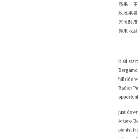
蘋果、不
玫瑰果醬
完美酸度
蘋果收結
It all st
Bergamo,
hillside w
Radici Pa
opportuni
Just down
Arturo Be
pianist f