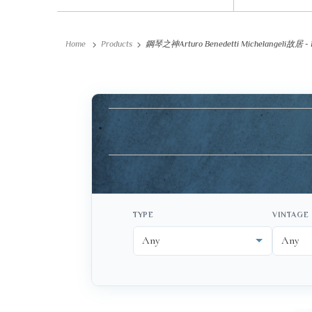
Home
Products
鋼琴之神Arturo Benedetti Michelangeli故居 - Ronc
TYPE
VINTAGE