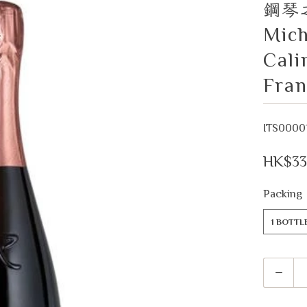
鋼琴
Mich
Cali
Fran
ITS0000
HK$33
Packing
1 BOTTL
Quantity