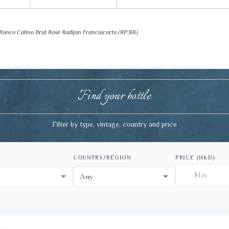
o Calino Brut Rosé Radijan Franciacorta (RP:88)
Find your bottle
Filter by type, vintage, country and price
COUNTRY/REGION
PRICE (HKD)